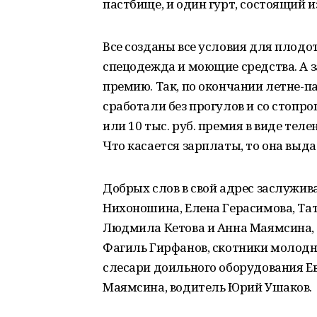
пастбище, и один гурт, состоящий и
Все созданы все условия для плод
спецодежда и моющие средства. А 
премию. Так, по окончании летне-п
сработали без прогулов и со стопр
или 10 тыс. руб. премия в виде тел
Что касается зарплаты, то она выд
Добрых слов в свой адрес заслужи
Нихоношина, Елена Герасимова, Та
Людмила Кетова и Анна Маямсина, 
Фагиль Гирфанов, скотники молодн
слесари доильного оборудования Ев
Маямсина, водитель Юрий Ушаков.