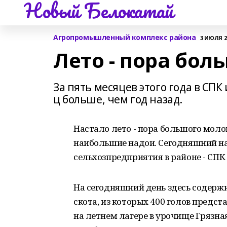
Новый Белокатай
Агропромышленный комплекс района
3 ИЮЛЯ 20
Лето - пора бол
За пять месяцев этого года в СПК 
ц больше, чем год назад.
Настало лето - пора большого моло
наибольшие надои. Сегодняшний на
сельхозпредприятия в районе - СПК 
На сегодняшний день здесь содержи
скота, из которых 400 голов предст
на летнем лагере в урочище Грязная