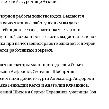
з нетелей, в урочище Аткино.
отворной работы животноводов. Выдаются
за качественную работу людям выдают
астбищного сезона, скотникам, если они
оцентной сохранностью скота, выдается теленок
енка при качественной работе ожидает и доярок.
ается работникам вовремя.
вают операторы машинного доения Ольга
тьяна Алферова, Светлана Шабардина,
скотники дойного гурта Александр Анферов и
яка Геннадий Кетов и Анатолий Южанинов,
гений Шихов и Сергей Черепанов, учетчица Зоя