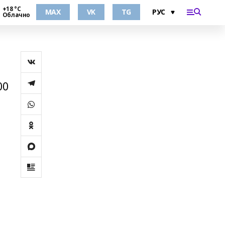
+18 °С
MAX
VK
TG
Облачно
00