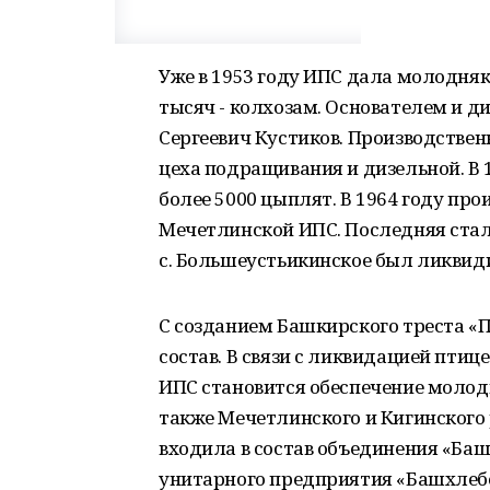
Уже в 1953 году ИПС дала молодняка
тысяч - колхозам. Основателем и д
Сергеевич Кустиков. Производствен
цеха подращивания и дизельной. В 
более 5000 цыплят. В 1964 году пр
Мечетлинской ИПС. Последняя стала
с. Большеустьикинское был ликвид
С созданием Башкирского треста «П
состав. В связи с ликвидацией птиц
ИПС становится обеспечение молод
также Мечетлинского и Кигинского 
входила в состав объединения «Баш
унитарного предприятия «Башхлебо