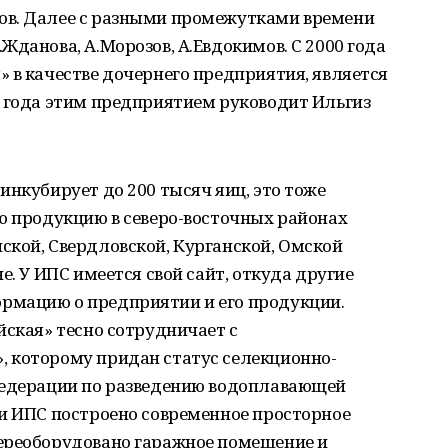
ов. Далее с разными промежутками времени
Жданова, А.Морозов, А.Евдокимов. С 2000 года
 в качестве дочернего предприятия, является
9 года этим предприятием руководит Ильгиз
инкубирует до 200 тысяч яиц, это тоже
ю продукцию в северо-восточных районах
ской, Свердловской, Курганской, Омской
е. У ИПС имеется свой сайт, откуда другие
рмацию о предприятии и его продукции.
йская» тесно сотрудничает с
 которому придан статус селекционно-
Федерации по разведению водоплавающей
ии ИПС построено современное просторное
ереоборудовано гаражное помещение и