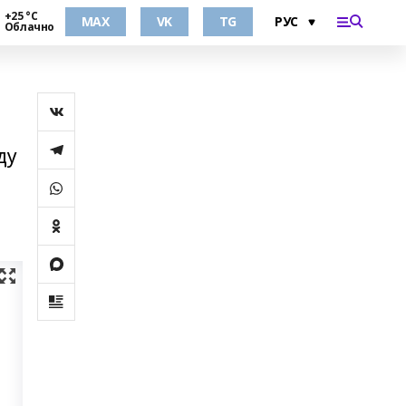
+25 °С
MAX
VK
TG
Облачно
ду