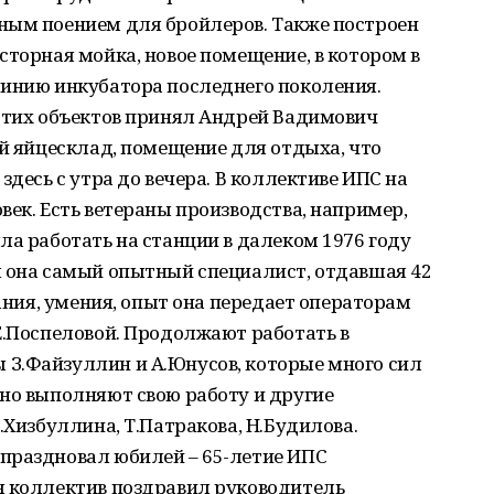
ным поением для бройлеров. Также построен
сторная мойка, новое помещение, в котором в
линию инкубатора последнего поколения.
 этих объектов принял Андрей Вадимович
ый яйцесклад, помещение для отдыха, что
здесь с утра до вечера. В коллективе ИПС на
век. Есть ветераны производства, например,
ла работать на станции в далеком 1976 году
я она самый опытный специалист, отдавшая 42
нания, умения, опыт она передает операторам
Е.Поспеловой. Продолжают работать в
З.Файзуллин и А.Юнусов, которые много сил
но выполняют свою работу и другие
.Хизбуллина, Т.Патракова, Н.Будилова.
праздновал юбилей – 65-летие ИПС
я коллектив поздравил руководитель