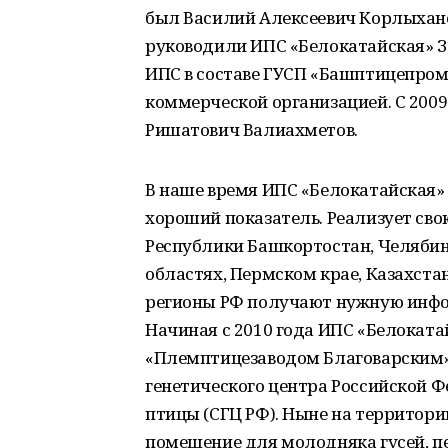
был Василий Алексеевич Корлыхан
руководили ИПС «Белокатайская» З.
ИПС в составе ГУСП «Башптицепром»
коммерческой организацией. С 200
Ришатович Валиахметов.
В наше время ИПС «Белокатайская» 
хороший показатель. Реализует сво
Республики Башкортостан, Челябин
областях, Пермском крае, Казахстан
регионы РФ получают нужную инфо
Начиная с 2010 года ИПС «Белоката
«Племптицезаводом Благоварским»,
генетического центра Российской 
птицы (СГЦ РФ). Ныне на территор
помещение для молодняка гусей, п