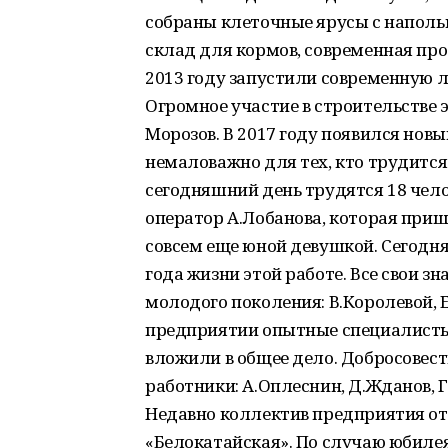
собраны клеточные ярусы с наполь
склад для кормов, современная про
2013 году запустили современную 
Огромное участие в строительстве
Морозов. В 2017 году появился нов
немаловажно для тех, кто трудится 
сегодняшний день трудятся 18 чело
оператор А.Лобанова, которая приш
совсем еще юной девушкой. Сегодн
года жизни этой работе. Все свои з
молодого поколения: В.Королевой, 
предприятии опытные специалисты 
вложили в общее дело. Добросовест
работники: А.Оплеснин, Д.Жданов, Г
Недавно коллектив предприятия от
«Белокатайская». По случаю юбиле