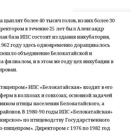
 цыплят более 40 тысяч голов, из них более 30
иректором в течение 25 лет был Александр
ная база ИПС состоит из здания инкубатория,
1962 году здесь одновременно доращивалось
оизошло объединение Белокатайской и
 филиалом, и в этом же году цех инкубации в
ирован.
тицепром» ИПС «Белокатайская» входит в его
еферм в колхозах и совхозах, основной задачей
няком птицы населения Белокатайского, а
районов. В 1980-90 годы ИПС «Белокатайская»
кирское» по птицеводству Государственного
-пищепром». Директором с 1976 по 1982 год