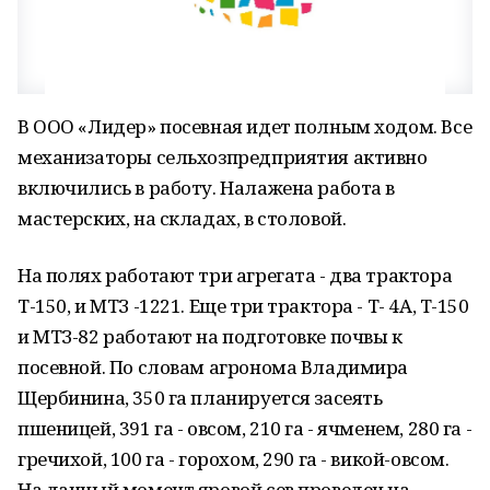
В ООО «Лидер» посевная идет полным ходом. Все
механизаторы сельхозпредприятия активно
включились в работу. Налажена работа в
мастерских, на складах, в столовой.
На полях работают три агрегата - два трактора
Т-150, и МТЗ -1221. Еще три трактора - Т- 4А, Т-150
и МТЗ-82 работают на подготовке почвы к
посевной. По словам агронома Владимира
Щербинина, 350 га планируется засеять
пшеницей, 391 га - овсом, 210 га - ячменем, 280 га -
гречихой, 100 га - горохом, 290 га - викой-овсом.
На данный момент яровой сев проведен на