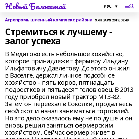
Новый Белокатай
Агропромышленный комплекс района
9 ЯНВАРЯ 2019, 08:49
Стремиться к лучшему -
залог успеха
В Медятово есть небольшое хозяйство,
которое принадлежит фермеру Ильдану
Ильфатовичу Давлетову. До этого он жил
в Васелге, держал личное подсобное
хозяйство – пять коров, пятнадцать
подростков и пятьдесят голов овец. В 2013
году приобрел новый трактор МТЗ-82.
Затем он переехал в Соколки, продал весь
свой скот и начал заниматься торговлей.
Но это дело оказалось ему не по душе и он
вновь решил заняться фермерским
хозяйством. Сейчас фермер живет в