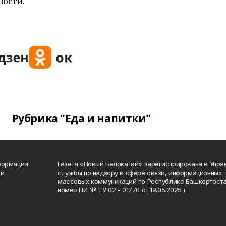
ности.
Рубрика "Еда и напитки"
формации
Газета «Новый Белокатай» зарегистрирована в Упр
и.
службы по надзору в сфере связи, информационных 
массовых коммуникаций по Республике Башкортоста
номер ПИ № ТУ 02 - 01770 от 19.05.2025 г.