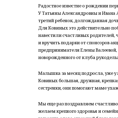
Радостное известие о рождении пер
У Татьяны Александровны и Ивана 
третий ребенок, долгожданная дочь
Для Ковиных это действительно побе
навестили счастливых родителей, 
и вручить подарки от спонсоров а
предпринимателя Елены Валеевой, 
новорожденного от клуба рукодельн
Малышка за месяц подросла, уже ул
Ковиных большая, дружная, крепка
сестренки, они помогают маме ухаж
Мы еще раз поздравляем счастливо
желаем крепкого здоровья и семейн