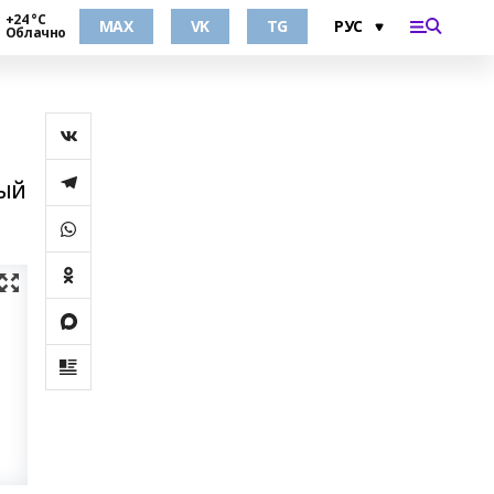
+24 °С
MAX
VK
TG
Облачно
вый