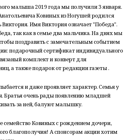
вого малыша 2019 года мы получили 3 января.
Анатольевича Ковиных из Ногушей родился
 Виктория. Имя Виктория означает "Победа".
да, так как в семье два мальчика. На днях мы
чтобы поздравить с замечательным событием
кции: подарочный сертификат индивидуального
вязаный комплект и конверт для
иц, а также подарок от редакции газеты .
ыбается и даже проявляет характер. Семья у
я. Братья очень рады появлению младшей
ивать за ней, балуют малышку.
е семейство Ковиных с рождением дочери,
ого благополучия! А спонсорам акции хотим