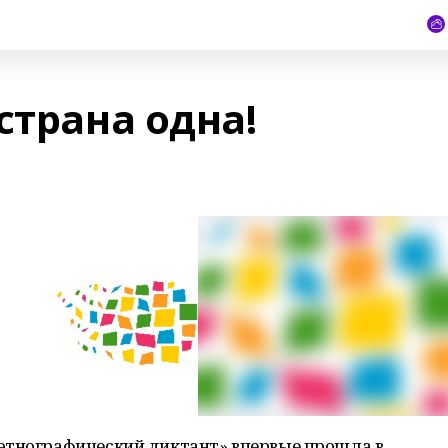
страна одна!
этнографический диктант» впервые прошла в