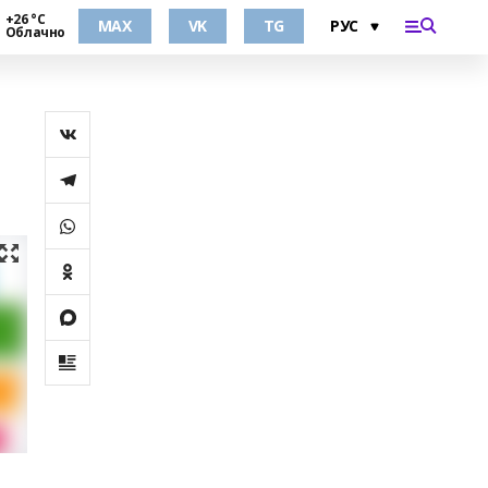
+26 °С
MAX
VK
TG
Облачно