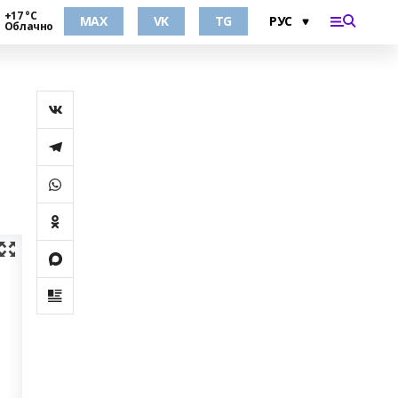
+17 °С
MAX
VK
TG
Облачно