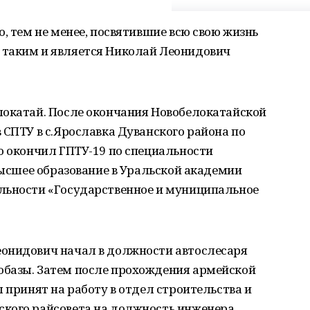
, тем не менее, посвятившие всю свою жизнь
 таким и является Николай Леонидович
локатай. После окончания Новобелокатайской
 СПТУ в с.Ярославка Дуванского района по
о окончил ГПТУ-19 по специальности
 высшее образование в Уральской академии
льности «Государственное и муниципальное
онидович начал в должности автослесаря
базы. Затем после прохождения армейской
 принят на работу в отдел строительства и
кого райсовета на должность инженера.