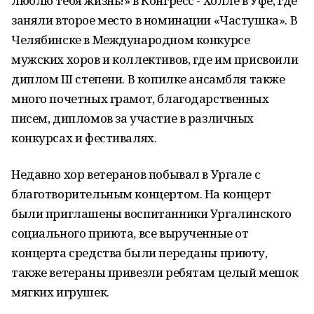
люблю тебя жизнь!» в Конгресс - Холле в Уфе, где
заняли второе место в номинации «Частушка». В
Челябинске в Международном конкурсе
мужских хоров и коллективов, где им присвоили
диплом III степени. В копилке ансамбля также
много почетных грамот, благодарственных
писем, дипломов за участие в различных
конкурсах и фестивалях.
Недавно хор ветеранов побывал в Ургале с
благотворительным концертом. На концерт
были приглашены воспитанники Ургалинского
социального приюта, все вырученные от
концерта средства были переданы приюту,
также ветераны привезли ребятам целый мешок
мягких игрушек.