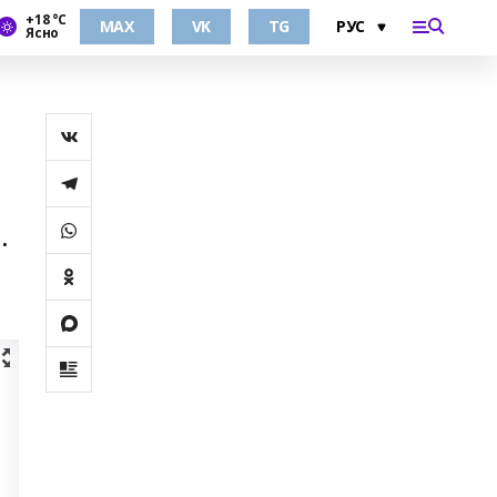
+18 °С
MAX
VK
TG
Ясно
.