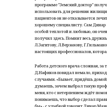
программе "Земский доктор" полу
использовать для решения жилищно
пациентов он не отказывается лечит
хорошему специалисту. Сам Динар 
особой теплотой и любовью, он оче
получил здесь. Помнит весь дружны
Л.Загитову, Л.Верзакову, Г.Гильмано
настоящих профессионалов, которая
Работа детского врача сложная, за
Д.Нафиков повидал немало, приход
случаями. «Бывает, придёшь домой, 
думаешь, зачем выбрал такую профе
меня, кто с нетерпением ждёт помощ
понимаешь, что выбор сделал прави
бы» - с улыбкой говорит Динар Манс