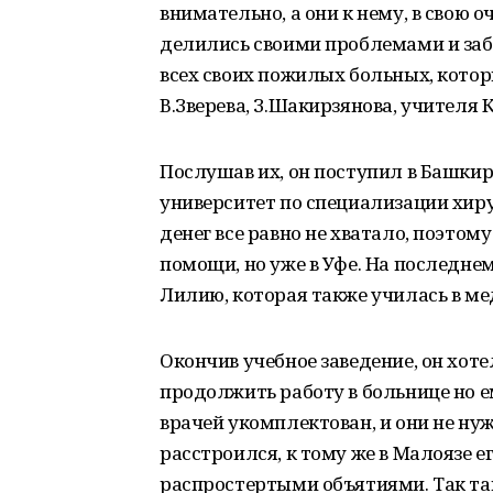
внимательно, а они к нему, в свою
делились своими проблемами и заб
всех своих пожилых больных, котор
В.Зверева, З.Шакирзянова, учителя 
Послушав их, он поступил в Башки
университет по специализации хиру
денег все равно не хватало, поэто
помощи, но уже в Уфе. На последне
Лилию, которая также училась в ме
Окончив учебное заведение, он хоте
продолжить работу в больнице но е
врачей укомплектован, и они не ну
расстроился, к тому же в Малоязе е
распростертыми объятиями. Так там