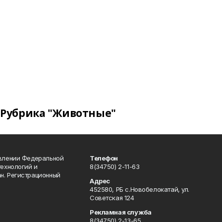
Рубрика "Животные"
авлении Федеральной
Телефон
технологий и
8(34750) 2-11-63
н. Регистрационный
Адрес
452580, РБ с.Новобелокатай, ул.
Советская 124
Рекламная служба
8(34750) 2-13-65