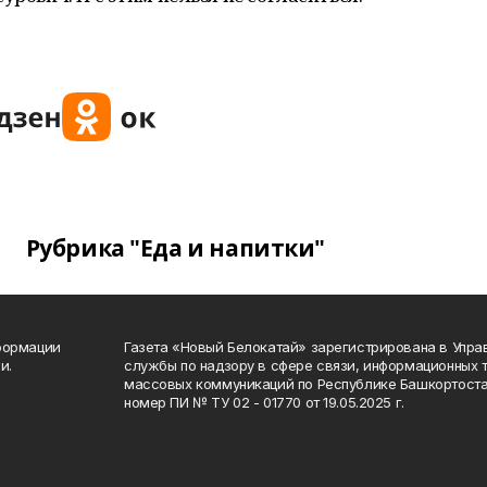
Рубрика "Еда и напитки"
формации
Газета «Новый Белокатай» зарегистрирована в Упр
и.
службы по надзору в сфере связи, информационных 
массовых коммуникаций по Республике Башкортоста
номер ПИ № ТУ 02 - 01770 от 19.05.2025 г.