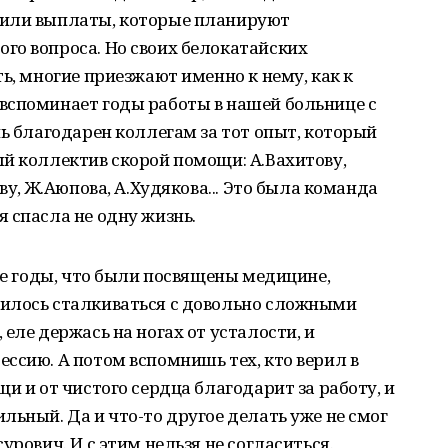
чили выплаты, которые планируют
го вопроса. Но своих белокатайских
ь, многие приезжают именно к нему, как к
вспоминает годы работы в нашей больнице с
нь благодарен коллегам за тот опыт, который
й коллектив скорой помощи: А.Вахитову,
ву, Ж.Аюпова, А.Худякова... Это была команда
 спасла не одну жизнь.
 те годы, что были посвящены медицине,
илось сталкиваться с довольно сложными
еле держась на ногах от усталости, и
ссию. А потом вспомнишь тех, кто верил в
и и от чистого сердца благодарит за работу, и
льный. Да и что-то другое делать уже не смог
урович. И с этим нельзя не согласиться.