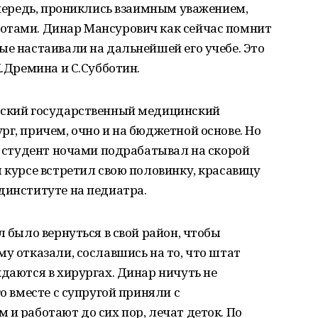
 очередь, прониклись взаимным уважением,
отами. Динар Мансурович как сейчас помнит
ые настаивали на дальнейшей его учебе. Это
К.Дремина и С.Субботин.
рский государственный медицинский
рг, причем, очно и на бюджетной основе. Но
му студент ночами подрабатывал на скорой
м курсе встретил свою половинку, красавицу
динституте на педиатра.
л было вернуться в свой район, чтобы
му отказали, сославшись на то, что штат
ждаются в хирургах. Динар ничуть не
го вместе с супругой приняли с
 и работают до сих пор, лечат деток. По