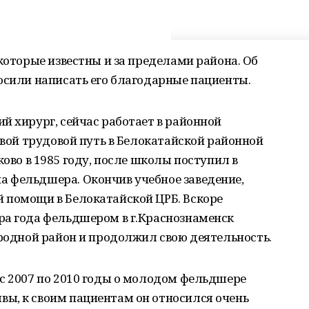
которые известны и за пределами района. Об
осили написать его благодарные пациенты.
й хирург, сейчас работает в районной
свой трудовой путь в Белокатайской районной
ково в 1985 году, после школы поступил в
 фельдшера. Окончив учебное заведение,
 помощи в Белокатайской ЦРБ. Вскоре
ра года фельдшером в г.Краснознаменск
 родной район и продолжил свою деятельность.
с 2007 по 2010 годы о молодом фельдшере
ы, к своим пациентам он относился очень