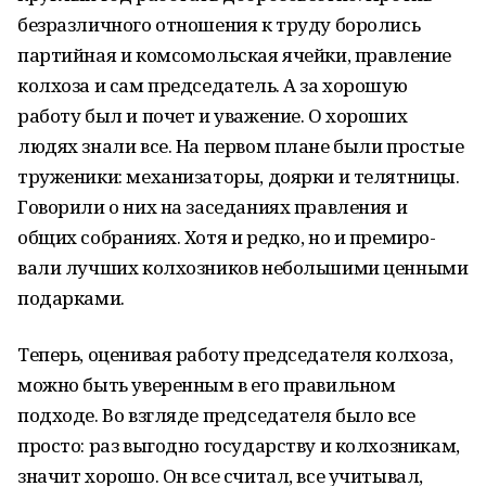
безразличного отношения к труду боролись
партийная и комсомоль­ская ячейки, правление
колхоза и сам председатель. А за хорошую
работу был и почет и уважение. О хороших
людях знали все. На пер­вом плане были простые
труженики: механизаторы, доярки и телятницы.
Говорили о них на засе­даниях правления и
общих собраниях. Хотя и редко, но и премиро­
вали лучших колхозников небольшими ценными
подарками.
Теперь, оценивая работу председателя колхоза,
можно быть уверенным в его правильном
подходе. Во взгляде председателя было все
просто: раз выгодно го­сударству и колхозникам,
значит хорошо. Он все считал, все учитывал,