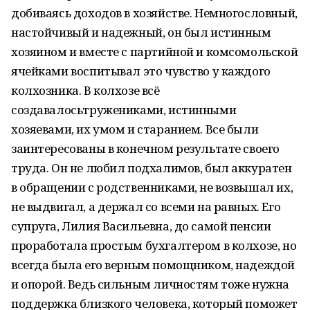
добиваясь доходов в хозяйстве. Немногословный,
настойчивый и надежный, он был истин­ным
хозяином и вместе с партийной и комсомольской
ячейками вос­питывал это чувство у каждого
колхозника. В колхозе всё
создавалосьтружениками, истинными
хозяевами, их умом и ста­ранием. Все были
заинтересованы в конечном результате своего
труда. Он не любил подхалимов, был аккуратен
в обращении с родственниками, не возвышал их,
не выдвигал, а держал со всеми на равных. Его
супруга, Лилия Васильевна, до самой пенсии
проработала простым бухгалтером в колхозе, но
всегда была его верным помощником, надеждой
и опорой. Ведь сильным личностям тоже нужна
поддержка близкого человека, который поможет