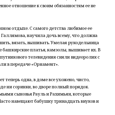
енное отношение к своим обязанностям ее не
нном отдыхе. С самого детства любимое ее
я Галлямова, научила дочь всему, что должна
ить, вязать, вышивать. Умелая рукодельница
е башкирские платья, камзолы, вышивает их. В
спутникового телевидения сняли видеоролик с
ли в передаче «Орнамент».
т теперь одна, в доме все ухожено, чисто,
роде ни соринки, во дворе полный порядок.
емьями сыновья Рауль и Рахимьян, которые
Часто навещают бабушку тринадцать внуков и