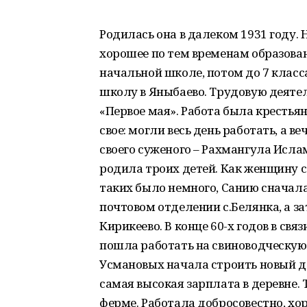
Родилась она в далеком 1931 году.
хорошее по тем временам образован
начальной школе, потом до 7 класс
школу в Яныбаево. Трудовую деятел
«Первое мая». Работа была крестьян
свое: могли весь день работать, а в
своего суженого – Рахмангула Исла
родила троих детей. Как женщину с
таких было немного, Санию сначал
почтовом отделении с.Белянка, а з
Кирикеево. В конце 60-х годов в св
пошла работать на свиноводческую 
Усмановых начала строить новый до
самая высокая зарплата в деревне.
ферме. Работала добросовестно, хо