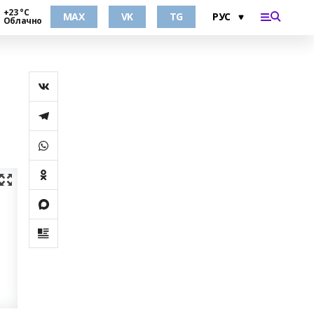
+23 °С
MAX
VK
TG
Облачно