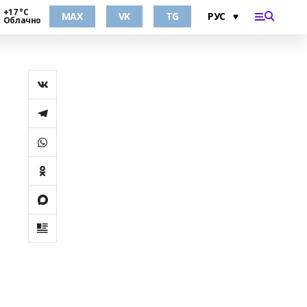
+17 °С
MAX
VK
TG
Облачно