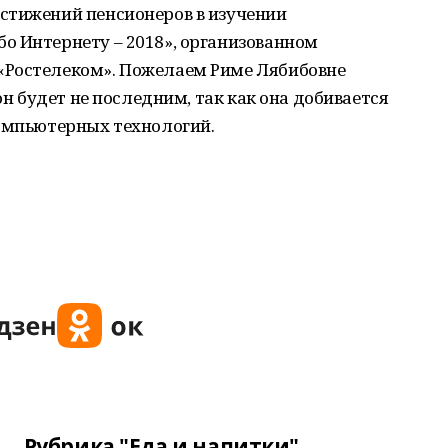
стижений пенсионеров в изучении
о Интернету – 2018», организованном
«Ростелеком». Пожелаем Риме Лябибовне
он будет не последним, так как она добивается
компьютерных технологий.
Рубрика "Еда и напитки"