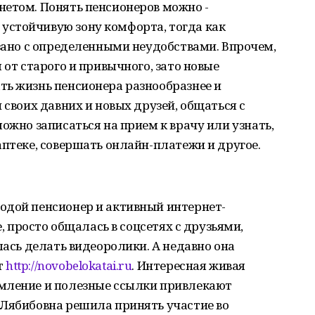
нетом. Понять пенсионеров можно -
стойчивую зону комфорта, тогда как
язано с определенными неудобствами. Впрочем,
 от старого и привычного, зато новые
ть жизнь пенсионера разнообразнее и
 своих давних и новых друзей, общаться с
ожно записаться на прием к врачу или узнать,
аптеке, совершать онлайн-платежи и другое.
одой пенсионер и активный интернет-
е, просто общалась в соцсетях с друзьями,
лась делать видеоролики. А недавно она
т
http://novobelokatai.ru
. Интересная живая
мление и полезные ссылки привлекают
 Лябибовна решила принять участие во