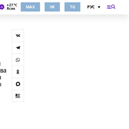
+27 °С
MAX
VK
TG
Ясно
я
ва
в
о