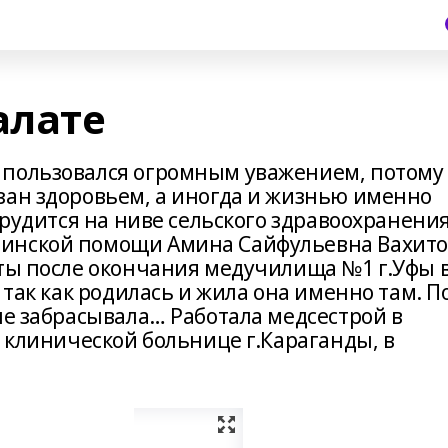
алате
 пользовался огромным уважением, потому
зан здоровьем, а иногда и жизнью именно
 трудится на ниве сельского здравоохранени
инской помощи Амина Сайфульевна Вахито
оты после окончания медучилища №1 г.Уфы 
 так как родилась и жила она именно там. П
не забрасывала… Работала медсестрой в
й клинической больнице г.Караганды, в