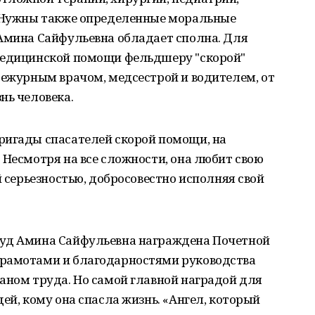
. Нужны также определенные моральные
 Амина Сайфульевна обладает сполна. Для
медицинской помощи фельдшеру "скорой"
дежурным врачом, медсестрой и водителем, от
нь человека.
ригады спасателей скорой помощи, на
 Несмотря на все сложности, она любит свою
й серьезностью, добросовестно исполняя свой
руд Амина Сайфульевна награждена Почетной
грамотами и благодарностями руководства
аном труда. Но самой главной наградой для
ей, кому она спасла жизнь. «Ангел, который