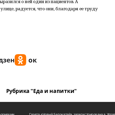
ыразился о ней один из пациентов. А
улице, радуется, что они, благодаря ее труду
Рубрика "Еда и напитки"
формации
Газета «Новый Белокатай» зарегистрирована в Упр