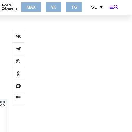
+29 °С
MAX
VK
TG
Облачно