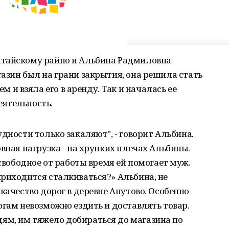
атайскому райпо и Альбина Радмиловна
азин был на грани закрытия, она решила стать
 взяла его в аренду. Так и началась ее
ятельность.
дности только закаляют", - говорит Альбина.
вная нагрузка - на хрупких плечах Альбины.
 свободное от работы время ей помогает муж.
риходится сталкиваться?» Альбина, не
качество дорог в деревне Апутово. Особенно
огам невозможно ездить и доставлять товар.
м, им тяжело добираться до магазина по