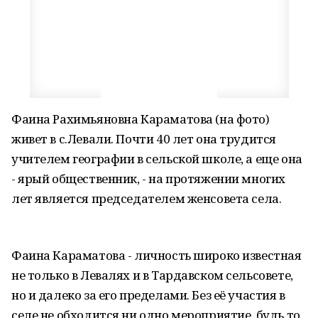
Фаина Рахимьяновна Караматова (на фото)
живет в с.Левали. Почти 40 лет она трудится
учителем географии в сельской школе, а еще она
- ярый общественник, - на протяжении многих
лет является председателем женсовета села.
Фаина Караматова - личность широко известная
не только в Левалях и в Тардавском сельсовете,
но и далеко за его пределами. Без её участия в
селе не обходится ни одно мероприятие, будь то