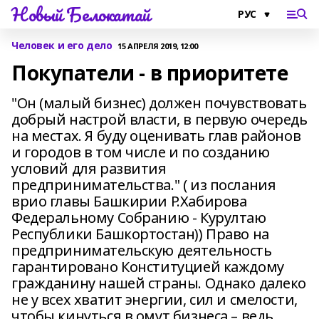
Новый Белокатай
Человек и его дело
15 АПРЕЛЯ 2019, 12:00
Покупатели - в приоритете
"Он (малый бизнес) должен почувствовать
добрый настрой власти, в первую очередь
на местах. Я буду оценивать глав районов
и городов в том числе и по созданию
условий для развития
предпринимательства." ( из послания
врио главы Башкирии Р.Хабирова
Федеральному Собранию - Курултаю
Республики Башкортостан)) Право на
предпринимательскую деятельность
гарантировано Конституцией каждому
гражданину нашей страны. Однако далеко
не у всех хватит энергии, сил и смелости,
чтобы кинуться в омут бизнеса – ведь