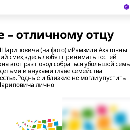
е – отличному отцу
 Шариповича (на фото) иРамзили Ахатовны
ий смех,здесь любят принимать гостей
на этот раз повод собраться убольшой сем
етьми и внуками главе семейства
сть».Родные и близкие не могли упустить
Шариповича лично