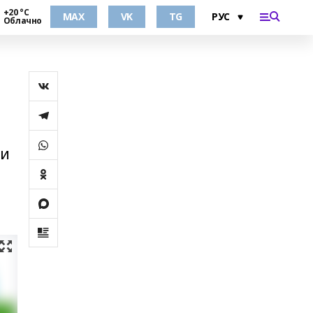
+20 °С
MAX
VK
TG
Облачно
ьи