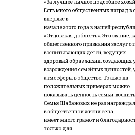
«За лучшее личное подсобное хозяй
Есть много общественных наград в 
впервые в
начале этого года в нашей республ
«Отцовская доблесть». Это звание,
общественного признания заслуг от
воспитывающих детей, ведущих
здоровый образ жизни, создающих 
возрождения семейных ценностей,
атмосферы в обществе. Только на
положительных примерах можно
показывать ценность семьи, воспит
Семья Шабановых не раз награждала
в общественной жизни села,
имеет много грамот и благодарност
только для