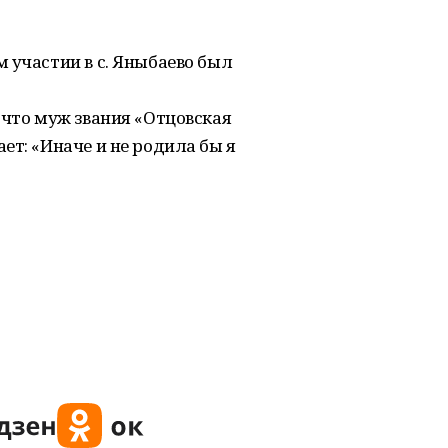
 участии в с. Яныбаево был
 что муж звания «Отцовская
ет: «Иначе и не родила бы я