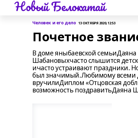
Новый Белокатай
Человек и его дело
13 ОКТЯБРЯ 2020, 12:53
Почетное звани
В доме яныбаевской семьиДаяна
Шабановыхчасто слышится детск
ичасто устраивают праздники. Но
был значимый.Любимому всеми д
вручилиДиплом «Отцовская добле
возможность поздравитьДаяна 