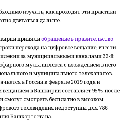
обходимо изучать, как проходят эти практики
атно двигаться дальше.
шкирии приняли
обращение в правительство
 сроки перехода на цифровое вещание, внести
реплении за муниципальными каналами 22-й
 эфирного мультиплекса с вхождением в него
ионального и муниципального телеканалов.
чнется в России в феврале 2019 года и
м вещанием в Башкирии составляет 95%, после
и смогут смотреть бесплатно в высоком
ифрового телевидения недоступны для 786
ения Башкортостана.