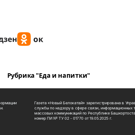
Рубрика "Еда и напитки"
формации
Газета «Новый Белокатай» зарегистрирована в Упр
и.
службы по надзору в сфере связи, информационных 
массовых коммуникаций по Республике Башкортоста
номер ПИ № ТУ 02 - 01770 от 19.05.2025 г.