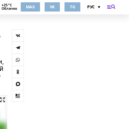
+25 °С
MAX
VK
TG
Облачно
ь
и,
й
о