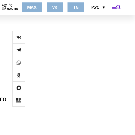
+21 °С
MAX
VK
TG
Облачно
го