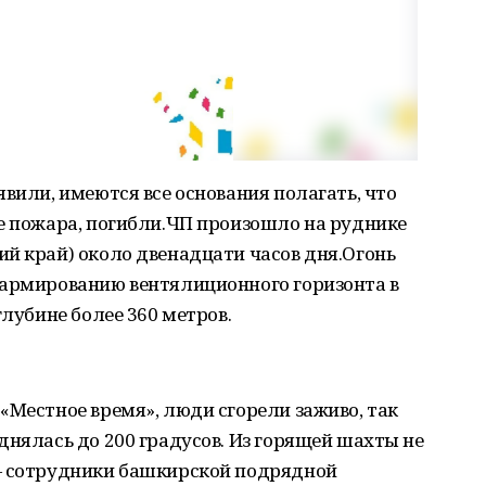
явили, имеются все основания полагать, что
е пожара, погибли.ЧП произошло на руднике
й край) около двенадцати часов дня.Огонь
 армированию вентялиционного горизонта в
глубине более 360 метров.
«Местное время», люди сгорели заживо, так
днялась до 200 градусов. Из горящей шахты не
— сотрудники башкирской подрядной