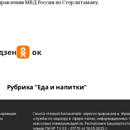
правления МВД России по Стерлитамаку.
Рубрика "Еда и напитки"
формации
Газета «Новый Белокатай» зарегистрирована в Упр
и.
службы по надзору в сфере связи, информационных 
массовых коммуникаций по Республике Башкортоста
номер ПИ № ТУ 02 - 01770 от 19.05.2025 г.