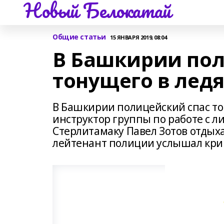
Новый Белокатай
Общие статьи
15 ЯНВАРЯ 2019, 08:04
В Башкирии пол
тонущего в лед
В Башкирии полицейский спас то
инструктор группы по работе с 
Стерлитамаку Павел Зотов отдыха
лейтенант полиции услышал кри