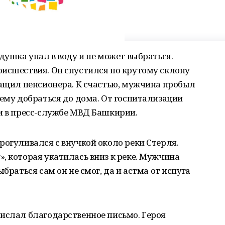
душка упал в воду и не может выбраться.
оисшествия. Он спустился по крутому склону
тащил пенсионера. К счастью, мужчина пробыл
 ему добраться до дома. От госпитализации
и в пресс-службе МВД Башкирии.
рогуливался с внучкой около реки Стерля.
, которая укатилась вниз к реке. Мужчина
браться сам он не смог, да и астма от испуга
ислал благодарственное письмо. Героя