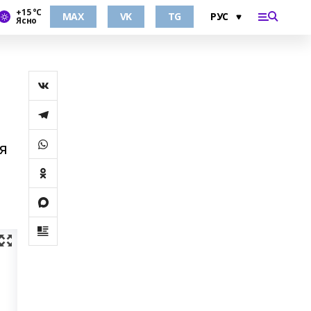
+15 °С
MAX
VK
TG
Ясно
я