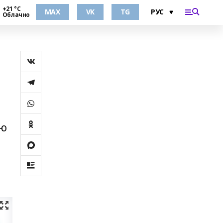
+21 °С
MAX
VK
TG
Облачно
ую