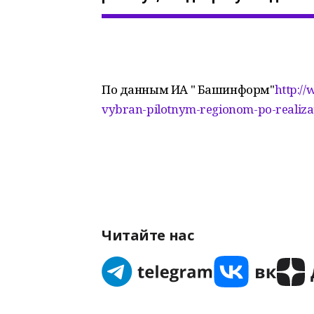
По данным ИА " Башинформ"
http:/
vybran-pilotnym-regionom-po-realizats
Читайте нас