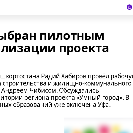
выбран пилотным
ализации проекта
ашкортостана Радий Хабиров провёл рабоч
а строительства и жилищно-коммунального
и Андреем Чибисом. Обсуждались
итории региона проекта «Умный город». В
ых образований уже включена Уфа.