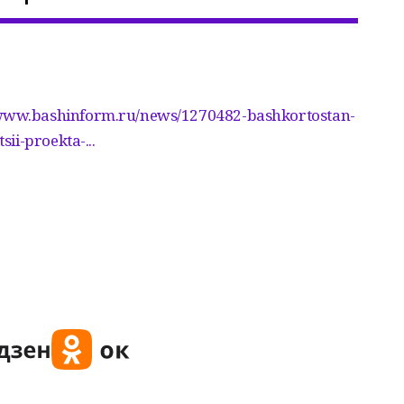
/www.bashinform.ru/news/1270482-bashkortostan-
ii-proekta-...