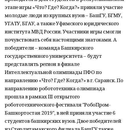
этапе игры «Что? Где? Когда?» приняли участие
молодые люди из крупных вузов – БашГУ, БГМУ,
УГАТУ, БГАУ, а также Уфимского юридического
института МВД России. Участники игры смогли
почувствовать себя настоящими знатоками. А
победители – команда Башкирского
государственного университета – будут
представлять регион в финале
Интеллектуальной олимпиады ПФО по
направлению «Что? Где? Когда?» в г. Саранск. По
направлению робототехника олимпиада
прошла в рамках III открытого
робототехнического фестиваля "РобоПром-
Башкортостан 2019", в ней приняли участие 6
студентов башкирских вузов. Двое победителей
из Стерлитамакского филиала БашГУ также