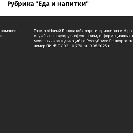
Рубрика "Еда и напитки"
формации
Газета «Новый Белокатай» зарегистрирована в Упр
и.
службы по надзору в сфере связи, информационных 
массовых коммуникаций по Республике Башкортоста
номер ПИ № ТУ 02 - 01770 от 19.05.2025 г.