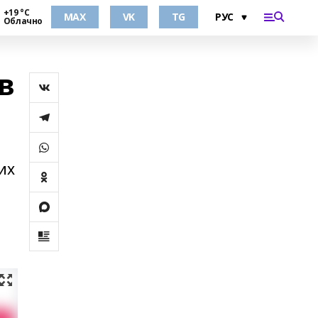
+19 °С
MAX
VK
TG
Облачно
в
их