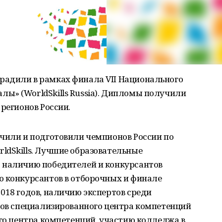
адили в рамках финала VII Национального
ы» (WorldSkills Russia). Дипломы получили
регионов России.
учили и подготовили чемпионов России по
ldSkills. Лучшие образовательные
 наличию победителей и конкурсантов
ю конкурсантов в отборочных и финале
018 годов, наличию экспертов среди
сов специализированного центра компетенций
ого центра компетенций, участию колледжа в