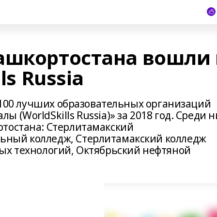
ашкортостана вошли 
ls Russia
п-100 лучших образовательных организаций
(WorldSkills Russia)» за 2018 год. Среди н
ртостана: Стерлитамакский
ный колледж, Стерлитамакский колледж
ых технологий, Октябрьский нефтяной