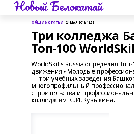
Новый Белокатай
Общие статьи
24 МАЯ 2019, 12:52
Три колледжа Б
Топ-100 WorldSkil
WorldSkills Russia определил То
движения «Молодые профессионалы 
— три учебных заведения Башко
многопрофильный профессиональ
строительства и профессиональн
колледж им. С.И. Кувыкина.