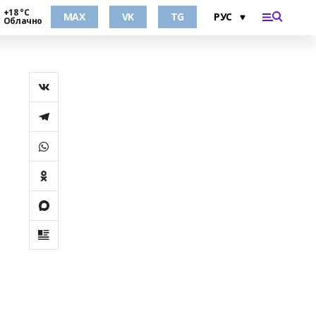
+18 °С
MAX
VK
TG
Облачно