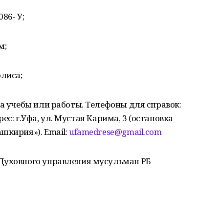
86- У;
м;
олиса;
та учебы или работы. Телефоны для справок:
дрес: г.Уфа, ул. Мустая Карима, 3 (остановка
шкирия»). Email:
ufamedrese@gmail.com
Духовного управления мусульман РБ