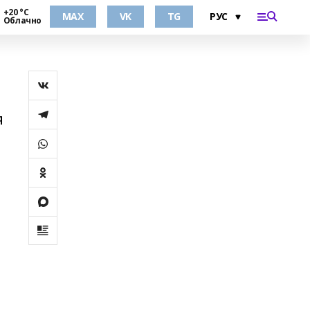
+20 °С
MAX
VK
TG
Облачно
я