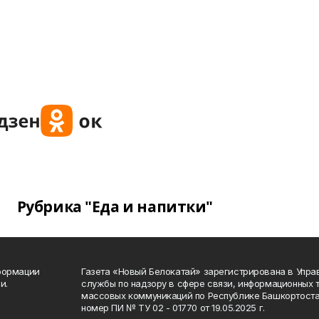
Рубрика "Еда и напитки"
формации
Газета «Новый Белокатай» зарегистрирована в Упр
и.
службы по надзору в сфере связи, информационных 
массовых коммуникаций по Республике Башкортоста
номер ПИ № ТУ 02 - 01770 от 19.05.2025 г.