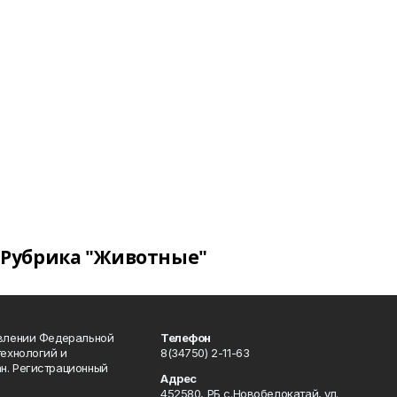
Рубрика "Животные"
авлении Федеральной
Телефон
технологий и
8(34750) 2-11-63
н. Регистрационный
Адрес
452580, РБ с.Новобелокатай, ул.