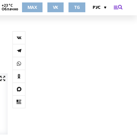
+23 °С
MAX
VK
TG
Облачно