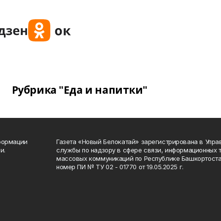
Рубрика "Еда и напитки"
формации
Газета «Новый Белокатай» зарегистрирована в Упр
и.
службы по надзору в сфере связи, информационных 
массовых коммуникаций по Республике Башкортоста
номер ПИ № ТУ 02 - 01770 от 19.05.2025 г.