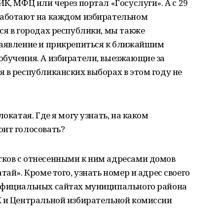
К, МФЦ или через портал «Госуслуги». А с 29
работают на каждом избирательном
ся в городах республики, мы также
заявление и прикрепиться к ближайшим
обучения. А избиратели, выезжающие за
 в республиканских выборах в этом году не
окатая. Где я могу узнать, на каком
оит голосовать?
ков с отнесенными к ним адресами домов
тай». Кроме того, узнать номер и адрес своего
 официальных сайтах муниципального района
К и Центральной избирательной комиссии