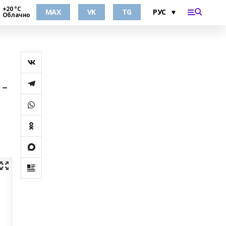
+20 °С
MAX
VK
TG
Облачно
 –
ы