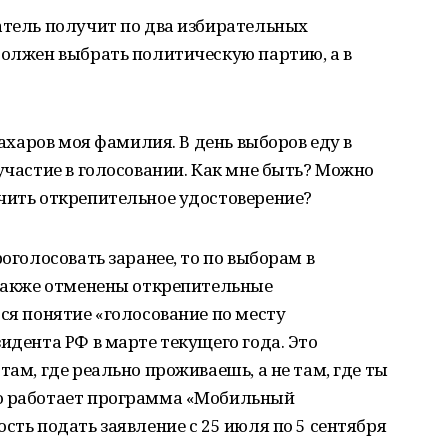
атель получит по два избирательных
должен выбрать политическую партию, а в
Захаров моя фамилия. В день выборов еду в
участие в голосовании. Как мне быть? Можно
чить открепительное удостоверение?
роголосовать заранее, то по выборам в
 также отменены открепительные
тся понятие «голосование по месту
идента РФ в марте текущего года. Это
там, где реально проживаешь, а не там, где ты
но работает программа «Мобильный
сть подать заявление с 25 июля по 5 сентября