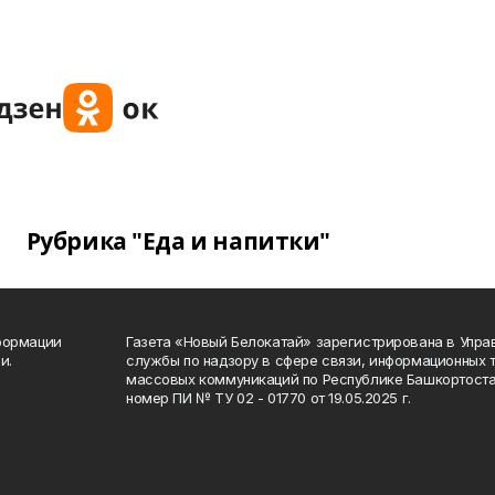
Рубрика "Еда и напитки"
формации
Газета «Новый Белокатай» зарегистрирована в Упр
и.
службы по надзору в сфере связи, информационных 
массовых коммуникаций по Республике Башкортоста
номер ПИ № ТУ 02 - 01770 от 19.05.2025 г.