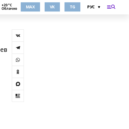
+20 °С
MAX
VK
TG
Облачно
шев