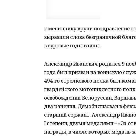
Имениннику вручи поздравление от
выразили слова безграничной благо
в суровые годы войны.
Александр Иванович родился 9 ноябр
года был призван на воинскую служб
494-го стрелкового полка был кома
гвардейского мотоциклетного полка
освобождении Белоруссии, Варшавы
два ранения. Демобилизован в февра
старший сержант. Александр Иван
I степени, двумя медалями – «За от
награды, в числе которых медаль з