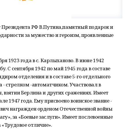
 Президента РФ В.Путина,памятный подарок и
дарности за мужество и героизм, проявленные
я 1923 года в с. Карлыханово. В июне 1942
у. С сентября 1942 по май 1945 года в составе
ндиром отделения и в составе 5-го отдельного
 - стрелком -автоматчиком. Участвовал в
, взятии Берлина и других сражениях. Имеет
ле 1947 года. Ему присвоено воинское звание -
ович награжден орденом Отечественной войны
вагу», за «Боевые заслуги». Имеет послевоенные
а «Трудовое отличие».