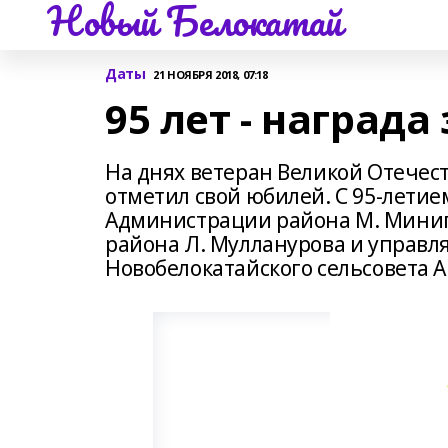
Новый Белокатай
Даты
21 НОЯБРЯ 2018, 07:18
95 лет - наград
На днях ветеран Великой Отече
отметил свой юбилей. С 95-летие
Администрации района М. Миниг
района Л. Мулланурова и управ
Новобелокатайского сельсовета А