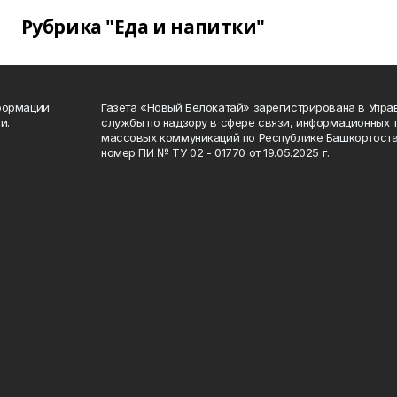
Рубрика "Еда и напитки"
формации
Газета «Новый Белокатай» зарегистрирована в Упр
и.
службы по надзору в сфере связи, информационных 
массовых коммуникаций по Республике Башкортоста
номер ПИ № ТУ 02 - 01770 от 19.05.2025 г.