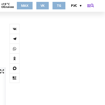
+19 °С
MAX
VK
TG
Облачно