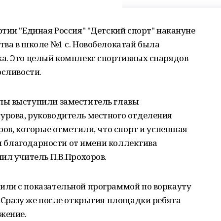
тии "Единая Россия" "Детский спорт" накануне
тва в школе №1 с. Новобелокатай была
а. Это целый комплекс спортивных снарядов
осливости.
лы выступили заместитель главы
рова, руководитель местного отделения
ров, которые отметили, что спорт и успешная
ми благодарности от имени коллектива
ил учитель П.В.Прохоров.
ли с показательной программой по воркауту
 Сразу же после открытия площадки ребята
жение.