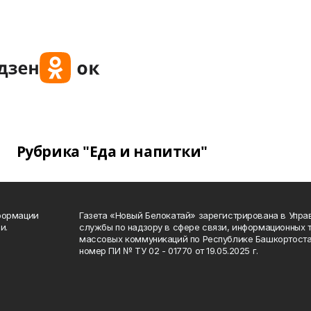
Рубрика "Еда и напитки"
формации
Газета «Новый Белокатай» зарегистрирована в Упр
и.
службы по надзору в сфере связи, информационных 
массовых коммуникаций по Республике Башкортоста
номер ПИ № ТУ 02 - 01770 от 19.05.2025 г.