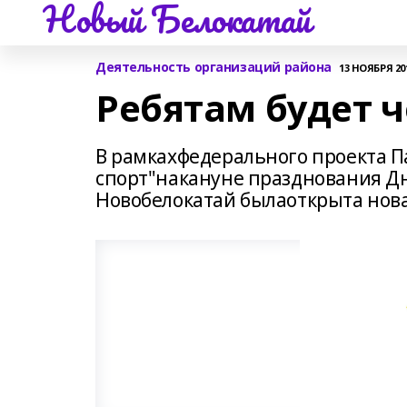
Новый Белокатай
Деятельность организаций района
13 НОЯБРЯ 201
Ребятам будет ч
В рамкахфедерального проекта П
спорт"накануне празднования Дн
Новобелокатай былаоткрыта нов