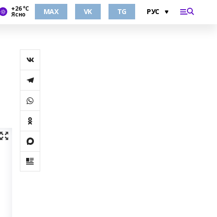
+26 °С
MAX
VK
TG
Ясно