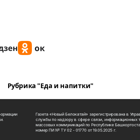
Рубрика "Еда и напитки"
формации
Газета «Новый Белокатай» зарегистрирована в Упр
и.
службы по надзору в сфере связи, информационных 
массовых коммуникаций по Республике Башкортоста
номер ПИ № ТУ 02 - 01770 от 19.05.2025 г.