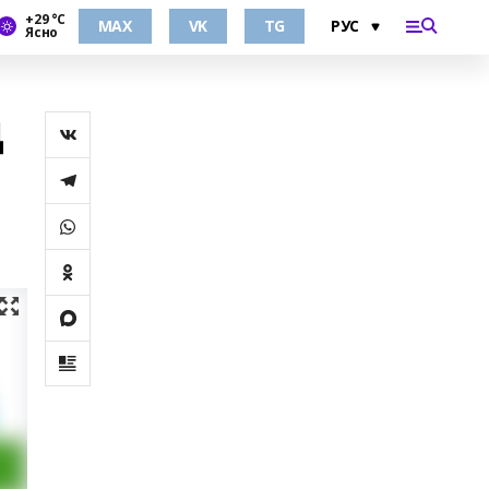
+29 °С
MAX
VK
TG
Ясно
д