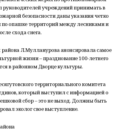
л руководителей учреждений принимать в
пожарной безопасности даны указания четко
и по опашке территорий между лесниками и
осле схода снега.
 района Л.Мулланурова анонсировала самое
ьтурной жизни – празднование 100-летнего
тся в районном Дворце культуры.
сягутовского территориального комитета
тдинов, который выступил с информацией о
ешковой сбор – это не выход. Должны быть
овал эколог свое выступление.
района