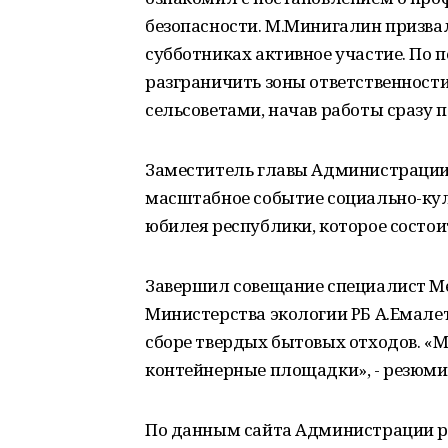
безопасности. М.Минигалин призва
субботниках активное участие. По 
разграничить зоны ответственност
сельсоветами, начав работы сразу п
Заместитель главы Администрации
масштабное событие социально-кул
юбилея республики, которое состои
Завершил совещание специалист Ме
Министерства экологии РБ А.Емале
сборе твердых бытовых отходов. «М
контейнерные площадки», - резюмир
По данным сайта Администрации 