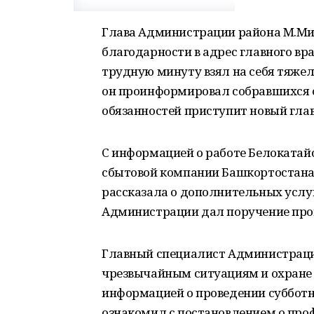
Глава Администрации района М.Ми
благодарности в адрес главного вр
трудную минуту взял на себя тяже
он проинформировал собравшихся о 
обязанностей приступит новый глав
С информацией о работе Белокатай
сбытовой компании Башкортостана 
рассказала о дополнительных услуг
Администрации дал поручение про
Главный специалист Администраци
чрезвычайным ситуациям и охране
информацией о проведении субботни
ознакомил с постановлением о пр