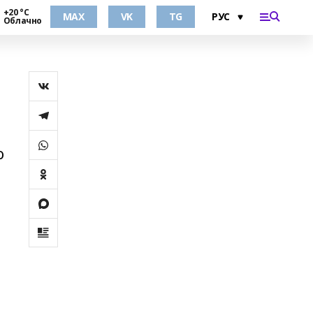
+20 °С
MAX
VK
TG
Облачно
о