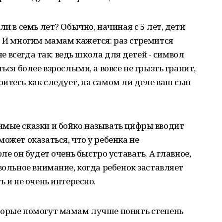
ли в семь лет? Обычно, начиная с 5 лет, дети
. И многим мамам кажется: раз стремится
 не всегда так: ведь школа для детей - символ
ься более взрослыми, а вовсе не грызть гранит,
итесь как следует, на самом ли деле ваш сын
имые сказки и бойко называть цифры вводит
ожет оказаться, что у ребенка не
ле он будет очень быстро уставать. А главное,
вольное внимание, когда ребенок заставляет
ь и не очень интересно.
торые помогут мамам лучше понять степень