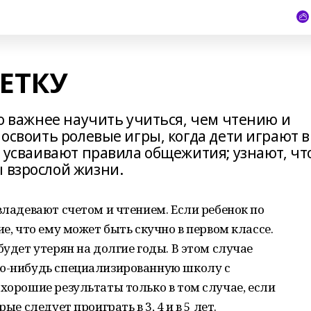
ЕТКУ
здо важнее научить учиться, чем чтению и
 освоить ролевые игры, когда дети играют в
ти усваивают правила общежития; узнают, чт
ы взрослой жизни.
владевают счетом и чтением. Если ребенок по
ие, что ему может быть скучно в первом классе.
будет утерян на долгие годы. В этом случае
ую-нибудь специализированную школу с
 хорошие результаты только в том случае, если
ые следует проиграть в 3, 4 и в 5 лет.