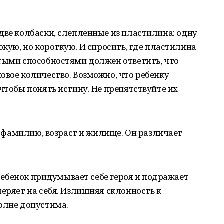
две колбаски, слепленные из пластилина: одну
окую, но короткую. И спросить, где пластилина
тыми способностями должен ответить, что
овое количество. Возможно, что ребенку
чтобы понять истину. Не препятствуйте их
я, фамилию, возраст и жилище. Он различает
а ребенок придумывает себе героя и подражает
меряет на себя. Излишняя склонность к
олне допустима.