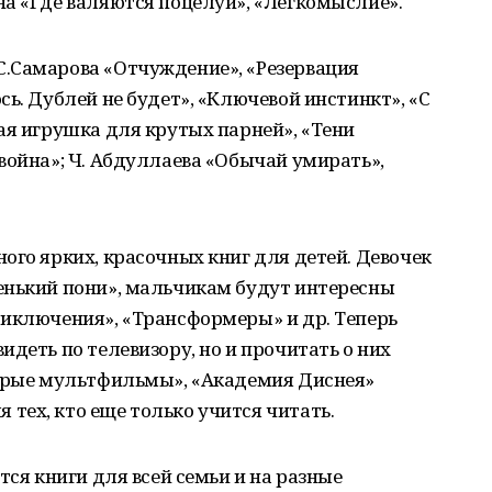
а «Где валяются поцелуи», «Легкомыслие».
.Самарова «Отчуждение», «Резервация
ь. Дублей не будет», «Ключевой инстинкт», «С
ая игрушка для крутых парней», «Тени
война»; Ч. Абдуллаева «Обычай умирать»,
ого ярких, красочных книг для детей. Девочек
енький пони», мальчикам будут интересны
риключения», «Трансформеры» и др. Теперь
деть по телевизору, но и прочитать о них
обрые мультфильмы», «Академия Диснея»
тех, кто еще только учится читать.
тся книги для всей семьи и на разные