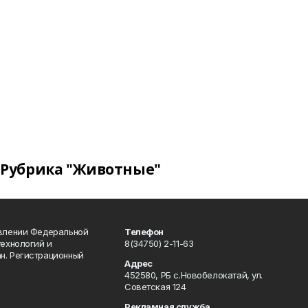
Рубрика "Животные"
авлении Федеральной
Телефон
технологий и
8(34750) 2-11-63
н. Регистрационный
Адрес
452580, РБ с.Новобелокатай, ул.
Советская 124
Рекламная служба