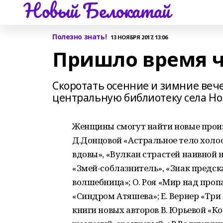
Новый Белокатай
Полезно знать!
13 НОЯБРЯ 2017, 13:06
Пришло время 
Скоротать осенние и зимние веч
центральную библиотеку села Но
Женщины смогут найти новые прои
Д.Донцовой «Астральное тело холо
вдовы», «Вулкан страстей наивной 
«Змей-соблазнитель», «Знак предска
волшебница»; О. Роя «Мир над проп
«Синдром Атяшева»; Е. Вернер «Три
книги новых авторов В. Юрьевой «Ко