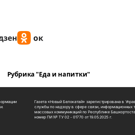
Рубрика "Еда и напитки"
формации
Газета «Новый Белокатай» зарегистрирована в Упр
и.
службы по надзору в сфере связи, информационных 
массовых коммуникаций по Республике Башкортоста
номер ПИ № ТУ 02 - 01770 от 19.05.2025 г.