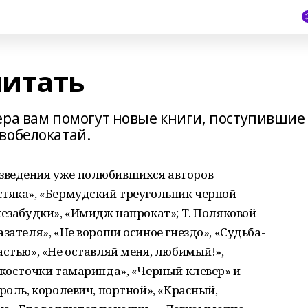
читать
ера вам помогут новые книги, поступившие
вобелокатай.
зведения уже полюбившихся авторов
стяка», «Бермудский треугольник черной
незабудки», «Имидж напрокат»; Т. Поляковой
зателя», «Не вороши осиное гнездо», «Судьба-
астью», «Не оставляй меня, любимый!»,
 косточки тамаринда», «Черный клевер» и
роль, королевич, портной», «Красный,