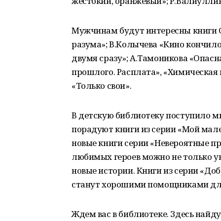
жестокий, оранжевый»; Р.Валиуллин
Мужчинам будут интересны книги С
разума»; В.Колычева «Кино кончилос
двумя сразу»; А.Тамоникова «Опасн
прошлого. Расплата», «Химическая 
«Только свои».
В детскую библиотеку поступило мн
порадуют книги из серии «Мой мал
новые книги серии «Невероятные п
любимых героев можно не только уви
новые истории. Книги из серии «Д
станут хорошими помощниками для 
Ждем вас в библиотеке. Здесь найду