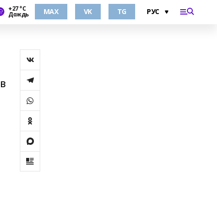
+27 °С
MAX
VK
TG
Дождь
 в