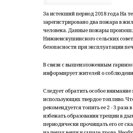
За истекший период 2018 года На т
зарегистрировано два пожара в жил
человека. Данные пожары произош
Нижнеискушинского сельских совет
безопасности при эксплуатации печ
В связи с вышеизложенным гарнизо
информирует жителей о соблюдении
Следует обратить особое внимание н
использующих твердое топливо. Что
рекомендуется топить ее 2 - 3 раза 
избежать образования трещин в ды
периодически прочищать его от ск
на печах вещи и сырые дрова. Необх