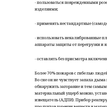
- пользоваться поврежденными ро
изделиями;
- применять нестандартные (самод
- использовать некалиброванные п
аппараты защиты от перегрузки и 
- оставлять без присмотра включен
Более 70% пожаров с гибелью людей
Во сне он не чувствует запаха дыма
обнаружить загорание и тем самым
материальный ущерб можно, уста
извещатель (АДПИ). Прибор реагир
продуктов горения веществ и матер