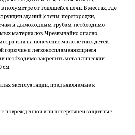
 в полуметре от топящейся печи. В местах, где
трукции зданий (стены, перегородки,
печам и дымоходным трубам, необходимо
емых материалов. Чрезвычайно опасно
мотра или на попечение малолетних детей.
ей горючие и легковоспламеняющиеся
ечи необходимо закрепить металлический
 см.
вилах эксплуатации, предъявляемые к
ли с поврежденной или потерявшей защитные