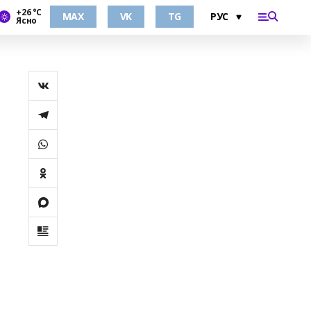
+26 °С
MAX
VK
TG
Ясно