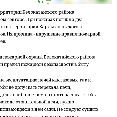
ерритории Белокатайского района
ом секторе. При пожарах погибло два
ли на территории Карлыхановского и
ов. Их причина - нарушение правил пожарной
ей.
н пожарной охраны Белокатайского района
 правил пожарной безопасности в быту.
а эксплуатацию печей как газовых, так и
бы не допускать перекала печи,
в день и не более, чем по полтора часа. Чтобы
моходе отопительной печи, нужно
апливающейся в нем сажи. Не следует сушить
одимо следить за тем, чтобы мебель,