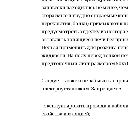
занавески находились не менее, чем
сгораемые и трудно сгораемые конс
перекрытия, балки) примыкают к 
предусмотреть отделку из несгора
оставлять топящиеся печи без прис
Нельзя применять для розжига печ
жидкости. На полу перед топкой п
предтопочный лист размером 50х70
Следует также и не забывать о пра
электроустановкам. Запрещается:
- эксплуатировать провода и кабе
свойства изоляцией;