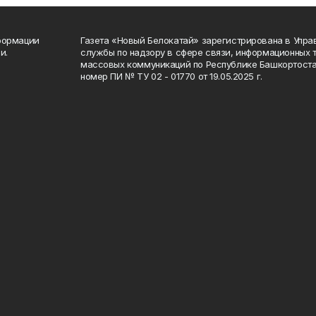
формации
Газета «Новый Белокатай» зарегистрирована в Упр
и.
службы по надзору в сфере связи, информационных 
массовых коммуникаций по Республике Башкортоста
номер ПИ № ТУ 02 - 01770 от 19.05.2025 г.