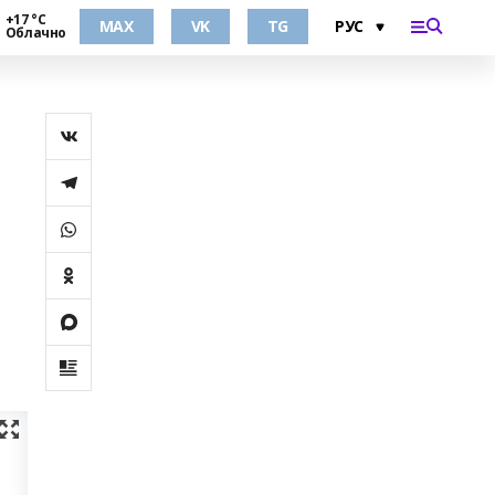
+17 °С
MAX
VK
TG
Облачно