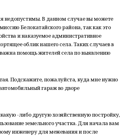
ия недопустимы. В данном случае вы можете
иссию Белокатайского района, так как это
ойства и наказуемое административное
ортящее облик нашего села. Таких случаев в
ь важна помощь жителей села по выявлению
атая. Подскажите, пожалуйста, куда мне нужно
ь автомобильный гараж во дворе
 какую -либо другую хозяйственную постройку,
ьзование земельного участка. Для начала вам
вому инженеру для межевания и после