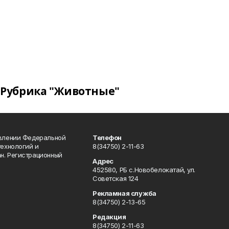
Рубрика "Животные"
авлении Федеральной
Телефон
технологий и
8(34750) 2-11-63
н. Регистрационный
Адрес
452580, РБ с.Новобелокатай, ул.
Советская 124
Рекламная служба
8(34750) 2-13-65
Редакция
8(34750) 2-11-63