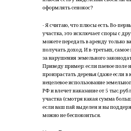
оформлять сенокос?
- Я считаю, что плюсы есть. Во-перв
участка, это исключает споры с дру
можете передать в аренду только в
получать доход. И в-третьих, самое
за нарушения земельного законода
Приведу пример: если паевое поле н
произрастать деревья (даже если в к
нецелевое использование земельного
РФ и влечет наказание от 5 тыс.руб
участка (смотря какая сумма больш
если ваш пай выделен и вы поддерж
можно не беспокоиться.