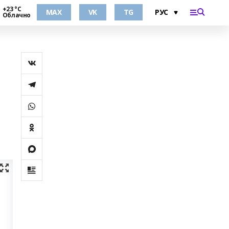
+23 °С
MAX
VK
TG
Облачно