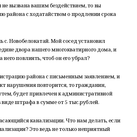
и не вызвана вашим бездействием, то вы
ю района с ходатайством о продлении срока
ль с. Новобелокатай. Мой сосед установил
дине двора нашего многокватирного дома, и
а него повлиять, чтоб он его убрал?
нистрацию района с письменным заявлением, и
кт нарушения повторится, то гражданин,
тем, будет привлечен к административной
в виде штрафа в сумме от 5 тыс.рублей.
 касающийся канализации. Что нам делать, если
анализация? Это ведь не только неприятный