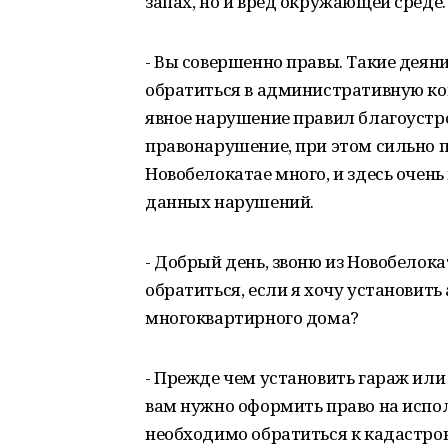
запах, но и вред окружающей среде.
- Вы совершенно правы. Такие деян
обратиться в административную ком
явное нарушение правил благоустр
правонарушение, при этом сильно п
Новобелокатае много, и здесь очен
данных нарушений.
- Добрый день, звоню из Новобелок
обратиться, если я хочу установит
многоквартирного дома?
- Прежде чем установить гараж или
вам нужно оформить право на испол
необходимо обратиться к кадастро