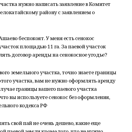
частка нужно написать заявление в Комитет
Белокатайскому району с заявлением о
Ашаево беспокоят. У меня есть сенокос
 участок площадью 11 га. За паевой участок
ять договор аренды на сенокосное угодье?
вого земельного участка, точно знаете границы
 этого участка, вам не нужно оформлять аренду
случае границы вашего паевого участка
что вы используете сенокос без оформления,
ельного кодекса РФ
лять свой пай не очень дешево, какие еще
ой паевой земли кроме того, что не нужно