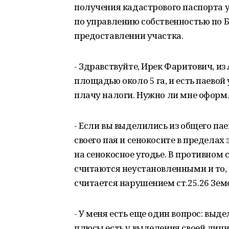
получения кадастрового паспорта у
по управлению собственностью по 
предоставлении участка.
- Здравствуйте, Ирек Фаритович, из 
площадью около 5 га, и есть паевой
плачу налоги. Нужно ли мне оформл
- Если вы выделились из общего пае
своего пая и сенокосите в пределах
на сенокосное угодье. В противном 
считаются неустановленными и то, 
считается нарушением ст.25.26 Зем
- У меня есть еще один вопрос: выде
плюсы есть у выделения своей личн