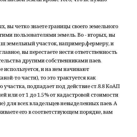
ых, вы четко знаете границы своего земельного
гими пользователями земель. Во - вторых, вы
аш земельный участок, например,фермеру, и
 главное, вы перестаете нести ответственность
тельства другими собственниками паев.
е используется, и на нем начинают
акой-то части), то это трактуется как
 участка, подпадает под действие ст.8.8 КоАП
лей или от 1 до 1.5% от кадастровой стоимости
е) для всех владельцев невыделенных паев. А
иваете его в соответствующем порядке, вам