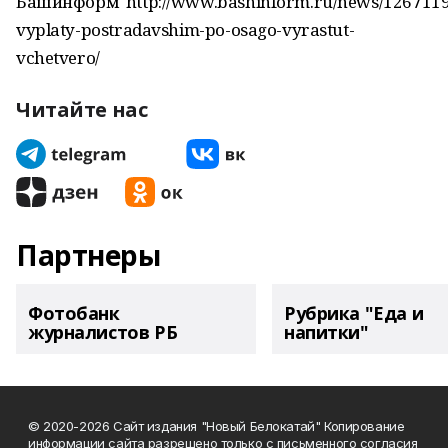
Башинформ"http://www.bashinform.ru/news/1267119
vyplaty-postradavshim-po-osago-vyrastut-
vchetvero/
Читайте нас
Партнеры
Фотобанк
Рубрика "Еда и
журналистов РБ
напитки"
© 2020-2026 Сайт издания "Новый Белокатай" Копирование
информации сайта разрешено только с письменного согласия