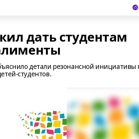
ил дать студентам
 алименты
бъяснило детали резонансной инициативы 
етей-студентов.