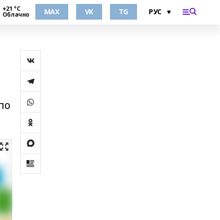
+21 °С
MAX
VK
TG
Облачно
по