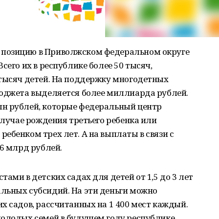
позицию в Приволжском федеральном округе
сего их в республике более 50 тысяч,
 тысяч детей. На поддержку многодетных
бюджета выделяется более миллиарда рублей.
н рублей, которые федеральный центр
случае рождения третьего ребенка или
ебенком трех лет. А на выплаты в связи с
,6 млрд рублей.
ами в детских садах для детей от 1,5 до 3 лет
льных субсидий. На эти деньги можно
х садов, рассчитанных на 1 400 мест каждый.
молодых семей в будущем году республике