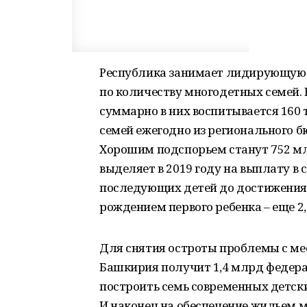
Республика занимает лидирующую 
по количеству многодетных семей. В
суммарно в них воспитывается 160
семей ежегодно из регионального 
Хорошим подспорьем станут 752 мл
выделяет в 2019 году на выплату в 
последующих детей до достижения р
рождением первого ребенка – еще 2
Для снятия остроты проблемы с мест
Башкирия получит 1,4 млрд федера
построить семь современных детски
И наконец на обеспечение жильем 