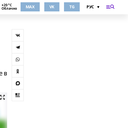
+20 °С
MAX
VK
TG
Облачно
е в