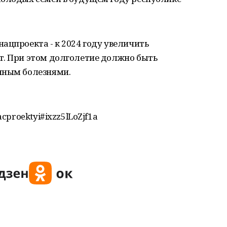
ацпроекта - к 2024 году увеличить
т. При этом долголетие должно быть
нным болезнями.
cproektyi#ixzz5lLoZjf1a