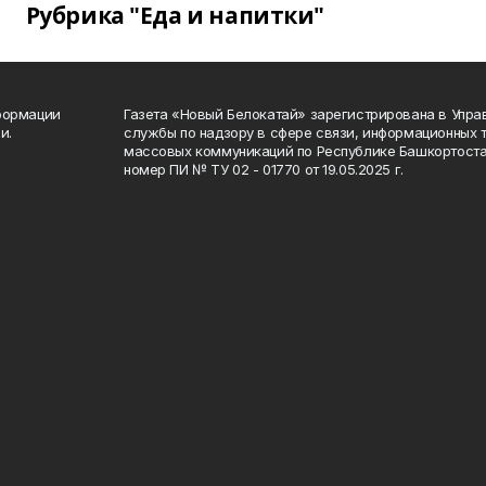
Рубрика "Еда и напитки"
формации
Газета «Новый Белокатай» зарегистрирована в Упр
и.
службы по надзору в сфере связи, информационных 
массовых коммуникаций по Республике Башкортоста
номер ПИ № ТУ 02 - 01770 от 19.05.2025 г.