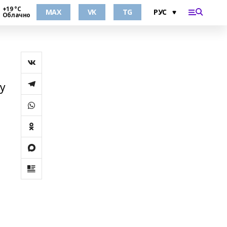
+19 °С
MAX
VK
TG
Облачно
у