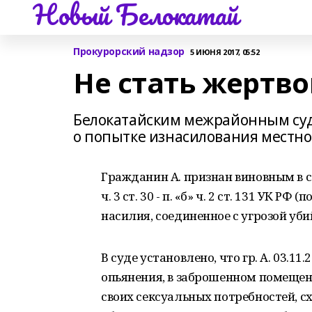
Новый Белокатай
Прокурорский надзор
5 ИЮНЯ 2017, 05:52
Не стать жертв
Белокатайским межрайонным суд
о попытке изнасилования местн
Гражданин А. признан виновным в 
ч. 3 ст. 30 - п. «б» ч. 2 ст. 131 УК 
насилия, соединенное с угрозой уби
В суде установлено, что гр. А. 03.11
опьянения, в заброшенном помещени
своих сексуальных потребностей, сх