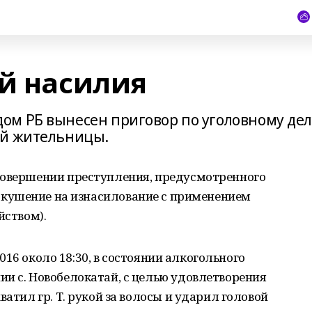
ой насилия
ом РБ вынесен приговор по уголовному дел
ой жительницы.
совершении преступления, предусмотренного
РФ (покушение на изнасилование с применением
йством).
.2016 около 18:30, в состоянии алкогольного
и с. Новобелокатай, с целью удовлетворения
ватил гр. Т. рукой за волосы и ударил головой