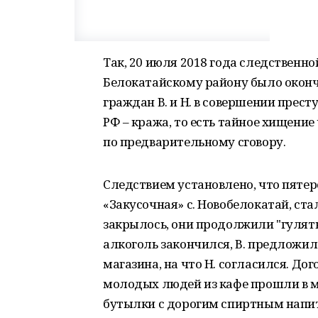
Так, 20 июля 2018 года следственн
Белокатайскому району было оконч
граждан В. и Н. в совершении престу
РФ – кража, то есть тайное хищени
по предварительному сговору.
Следствием установлено, что пяте
«Закусочная» с. Новобелокатай, ста
закрылось, они продолжили "гулять"
алкоголь закончился, В. предложил
магазина, на что Н. согласился. До
молодых людей из кафе прошли в м
бутылки с дорогим спиртным напит