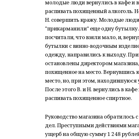
молодые люди вернулись в кафе и 
распивать похищенный алкоголь. Но
Н. совершить кражу. Молодые люди 
"прикарманили" еще одну бутылку. 
посчитали, что взяли мало, и, верн
бутылки с винно-водочным изделие
одежду, направились к выходу. Пр
остановлены директором магазина, 
похищенное на место. Вернувшись к
место, но, при этом, находившуюся
После этого В. и Н. вернулись в ка
распивать похищенное спиртное.
Руководство магазина обратилось с
дел. Преступными действиями маг
ущерб на общую сумму 1 248 рублей 