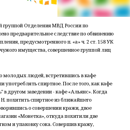
ой группой Отделения МВД России по
ено предварительное следствие по обвинению
пления, предусмотренного п. «а» ч. 2 ст. 158 УК
е чужого имущества, совершенное группой лиц
ро молодых людей, встретившись в кафе
ли употреблять спиртное. После того, как кафе
 в другом заведении - кафе «Альянс». Когда
 Н. похитить спиртное из ближайшего
говорившись о совершении кражи, двое
агазин «Монетка», откуда похитили две
ком и упаковку сока. Совершив кражу,