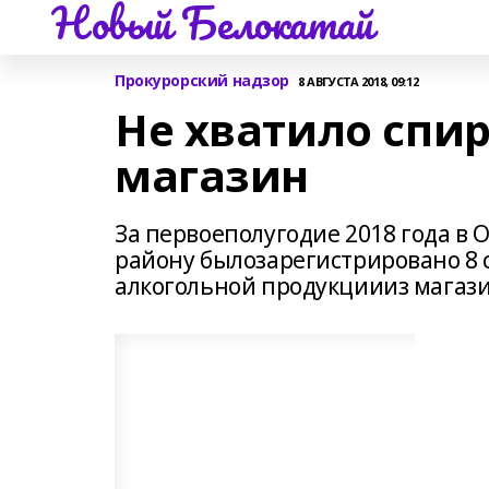
Новый Белокатай
Прокурорский надзор
8 АВГУСТА 2018, 09:12
Не хватило спир
магазин
За первоеполугодие 2018 года в
району былозарегистрировано 8 
алкогольной продукциииз магазин