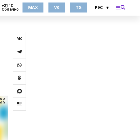
+21 °С
MAX
VK
TG
Облачно