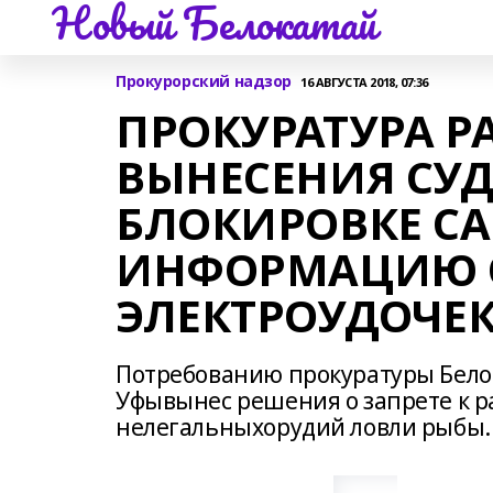
Новый Белокатай
Прокурорский надзор
16 АВГУСТА 2018, 07:36
ПРОКУРАТУРА Р
ВЫНЕСЕНИЯ СУ
БЛОКИРОВКЕ С
ИНФОРМАЦИЮ 
ЭЛЕКТРОУДОЧЕ
Потребованию прокуратуры Белок
Уфывынес решения о запрете к 
нелегальныхорудий ловли рыбы.