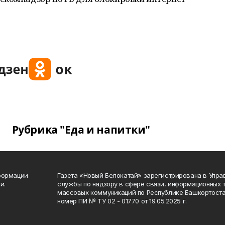
Рубрика "Еда и напитки"
формации
Газета «Новый Белокатай» зарегистрирована в Упр
и.
службы по надзору в сфере связи, информационных 
массовых коммуникаций по Республике Башкортоста
номер ПИ № ТУ 02 - 01770 от 19.05.2025 г.