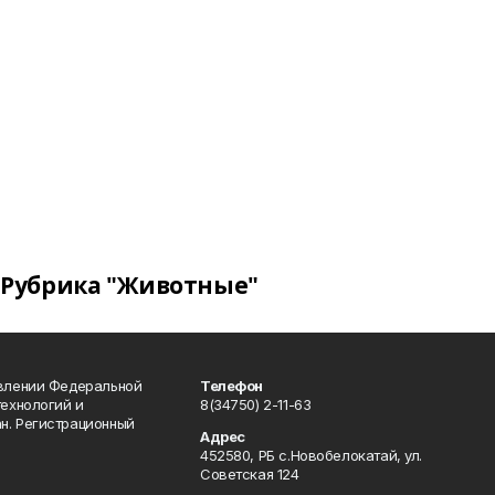
Рубрика "Животные"
авлении Федеральной
Телефон
технологий и
8(34750) 2-11-63
н. Регистрационный
Адрес
452580, РБ с.Новобелокатай, ул.
Советская 124