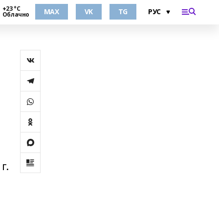
+23 °С
MAX
VK
TG
Облачно
г.