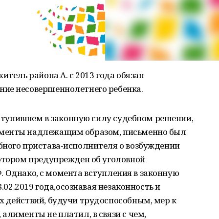
итель района А. с 2013 года обязан
ие несовершеннолетнего ребенка.
 вступившем в законную силу судебном решении,
менты надлежащим образом, письменно был
бного пристава-исполнителя о возбуждении
котором предупрежден об уголовной
РФ. Однако, с момента вступления в законную
8.02.2019 года,осознавая незаконность и
х действий, будучи трудоспособным, мер к
алименты не платил, в связи с чем,