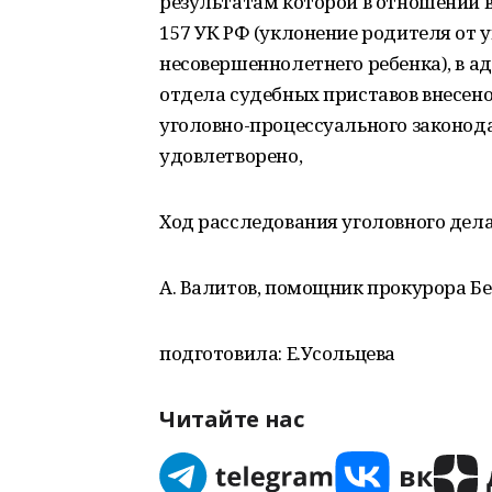
результатам которой в отношении ви
157 УК РФ (уклонение родителя от 
несовершеннолетнего ребенка), в а
отдела судебных приставов внесен
уголовно-процессуального законода
удовлетворено,
Ход расследования уголовного дел
А. Валитов, помощник прокурора Бе
подготовила: Е.Усольцева
Читайте нас