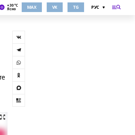
+30 °С
MAX
VK
TG
Ясно
те