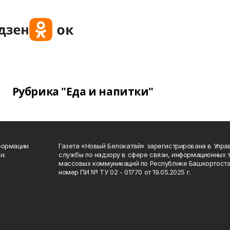
Рубрика "Еда и напитки"
формации
Газета «Новый Белокатай» зарегистрирована в Упр
и.
службы по надзору в сфере связи, информационных 
массовых коммуникаций по Республике Башкортоста
номер ПИ № ТУ 02 - 01770 от 19.05.2025 г.