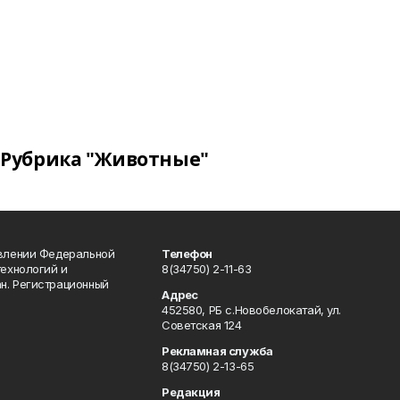
Рубрика "Животные"
авлении Федеральной
Телефон
технологий и
8(34750) 2-11-63
н. Регистрационный
Адрес
452580, РБ с.Новобелокатай, ул.
Советская 124
Рекламная служба
8(34750) 2-13-65
Редакция