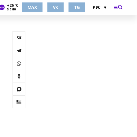
+26 °С
MAX
VK
TG
Ясно