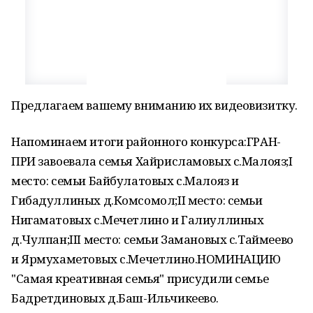
Предлагаем вашему вниманию их видеовизитку.
Напоминаем итоги районного конкурса:ГРАН-
ПРИ завоевала семья Хайрисламовых с.Малояз;I
место: семьи Байбулатовых с.Малояз и
Гибадуллиных д.Комсомол;II место: семьи
Нигаматовых с.Мечетлино и Галиуллиных
д.Чулпан;III место: семьи Замановых с.Таймеево
и Ярмухаметовых с.Мечетлино.НОМИНАЦИЮ
"Самая креативная семья" присудили семье
Бадретдиновых д.Баш-Ильчикеево.