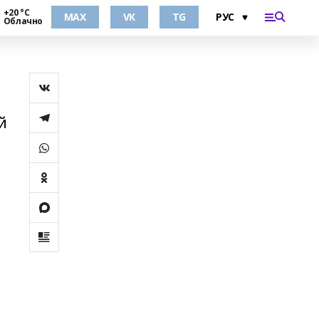
+20 °С
MAX
VK
TG
Облачно
й