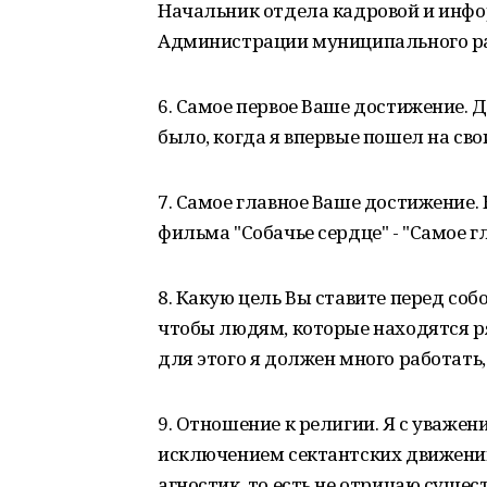
Начальник отдела кадровой и инф
Администрации муниципального ра
6. Самое первое Ваше достижение. 
было, когда я впервые пошел на сво
7. Самое главное Ваше достижение. 
фильма "Собачье сердце" - "Самое г
8. Какую цель Вы ставите перед со
чтобы людям, которые находятся ря
для этого я должен много работать, 
9. Отношение к религии. Я с уважен
исключением сектантских движений,
агностик, то есть не отрицаю сущес