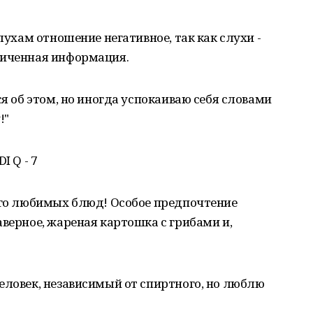
слухам отношение негативное, так как слухи -
личенная информация.
ся об этом, но иногда успокаиваю себя словами
!"
I Q - 7
ого любимых блюд! Особое предпочтение
аверное, жареная картошка с грибами и,
еловек, независимый от спиртного, но люблю