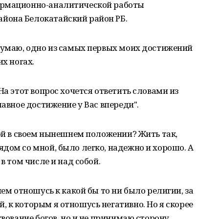
ормационно-аналитической работы
йона Белокатайский район РБ.
Думаю, одно из самых первых моих достижений
их ногах.
На этот вопрос хочется ответить словами из
лавное достижение у Вас впереди".
бой в своем нынешнем положении? Жить так,
дом со мной, было легко, надежно и хорошо. А
в том числе и над собой.
ием отношусь к какой бы то ни было религии, за
 к которым я отношусь негативно. Но я скорее
твование богов, но и не принимаю сторону