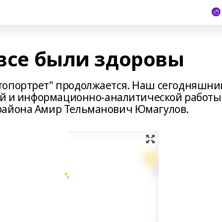
 все были здоровы
топортрет" продолжается. Наш сегодняшни
вой и информационно-аналитической работы
района Амир Тельманович Юмагулов.