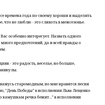
Все времена года по-своему хороши и выделить
е, что не люблю - это слякоть в межсезонье.
 Вас особенно интересует. Назвать одного
 много предпочтений, да и всей правды о
ем.
ик - это радость, веселье, но больше,
каникулы.
окажусь старомодным, но мне нравятся песни
тно, "День Победы" в исполнении Льва Лещенко
по камушкам речка бежит..." в исполнении