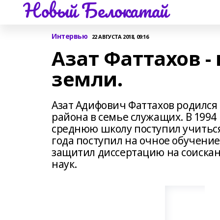
Новый Белокатай
Интервью
22 АВГУСТА 2018, 09:16
Азат Фаттахов -
земли.
Азат Адифович Фаттахов родился 
района в семье служащих. В 1994
среднюю школу поступил учиться 
года поступил на очное обучение
защитил диссертацию на соискан
наук.