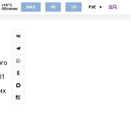
+19 °С
MAX
VK
TG
Облачно
ого
01
их