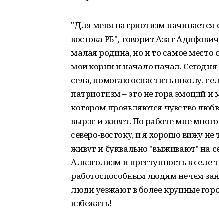
"Для меня патриотизм начинается с
востока РБ",-говорит Азат Адифович
малая родина, но и то самое место 
мои корни и начало начал. Сегодня
села, помогаю оснастить школу, сел
патриотизм – это не гора эмоций и 
котором проявляются чувство любви 
вырос и живет. По работе мне много
северо-востоку, и я хорошо вижу не 
живут и буквально "выживают" на се
Алкоголизм и преступность в селе т
работоспособным людям нечем заня
люди уезжают в более крупные город
избежать!