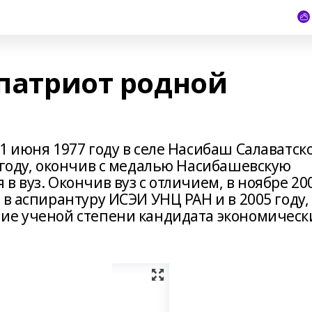
 патриот родной
1 июня 1977 году в селе Насибаш Салаватск
 году, окончив с медалью Насибашевскую
в вуз. Окончив вуз с отличием, в ноябре 20
 в аспирантуру ИСЭИ УНЦ РАН и в 2005 году,
ие ученой степени кандидата экономическ