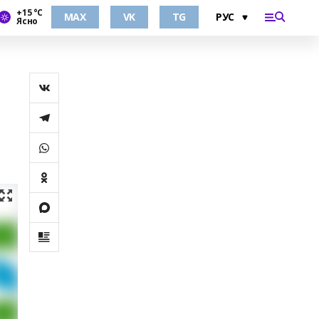
+15 °С
MAX
VK
TG
Ясно