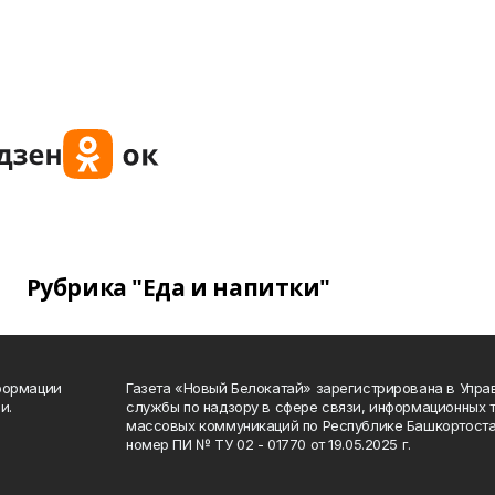
Рубрика "Еда и напитки"
формации
Газета «Новый Белокатай» зарегистрирована в Упр
и.
службы по надзору в сфере связи, информационных 
массовых коммуникаций по Республике Башкортоста
номер ПИ № ТУ 02 - 01770 от 19.05.2025 г.