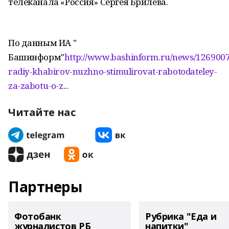
телеканала «Россия» Сергея Брилева.
По данным ИА "
Башинформ"
http://www.bashinform.ru/news/1269007
radiy-khabirov-nuzhno-stimulirovat-rabotodateley-
za-zabotu-o-z...
Читайте нас
Партнеры
Фотобанк
Рубрика "Еда и
журналистов РБ
напитки"