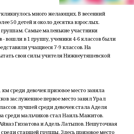
откликнулось много желающих. В весенний
лее 50 детей и около десятка взрослых.
 группам. Самые маленькие участники
 - вошли в 1 группу, ученики 4-6 классов были
редставили учащиеся 7-9 классов. На
ытать свои силы учителя Нижнеутяшевской
1 км среди девочек призовое место заняла
ков заслуженное первое место занял Урал
лассов лучшей среди девочек стала Аделя
ва среди мальчиков стал Наиль Мажитов.
Айназ Гиззатова и Адель Латыпов. Нешуточная
 среди старшей группы. Здесь призовое место