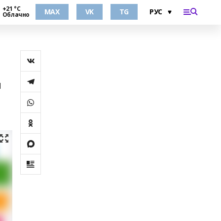
+21 °С
MAX
VK
TG
Облачно
ы