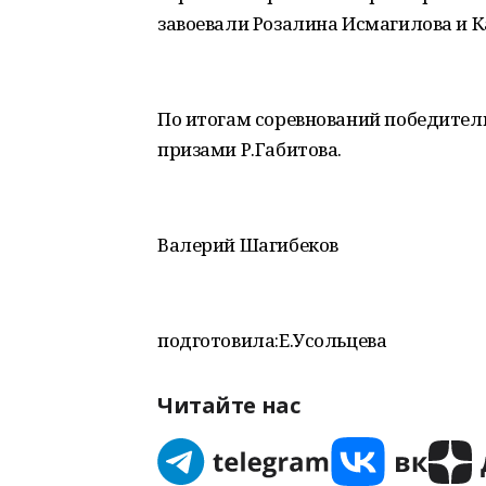
завоевали Розалина Исмагилова и 
По итогам соревнований победите
призами Р.Габитова.
Валерий Шагибеков
подготовила:Е.Усольцева
Читайте нас