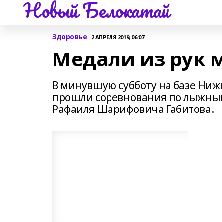
Новый Белокатай
Здоровье
2 АПРЕЛЯ 2019, 06:07
Медали из рук 
В минувшую субботу на базе Ни
прошли соревнования по лыжным
Рафаиля Шарифовича Габитова.